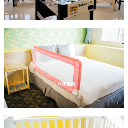
兒童床護欄