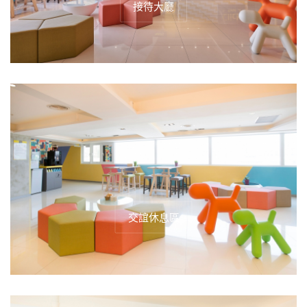
接待大廳
交誼休息區