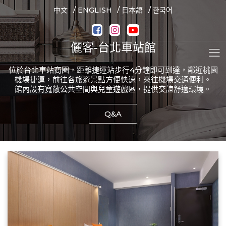
/
/
/
中文
ENGLISH
日本語
한국어
儷客-台北車站館
位於台北車站商圈，距離捷運站步行4分鐘即可到達，鄰近桃園
機場捷運，前往各旅遊景點方便快速，來往機場交通便利。
館內設有寬敞公共空間與兒童遊戲區，提供交誼舒適環境。
Q&A