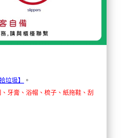
拾垃圾】
。
刷、牙膏、浴帽、梳子、紙拖鞋、刮