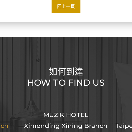
回上一頁
如何到達
HOW TO FIND US
MUZIK HOTEL
nch
Ximending Xining Branch
Taipe