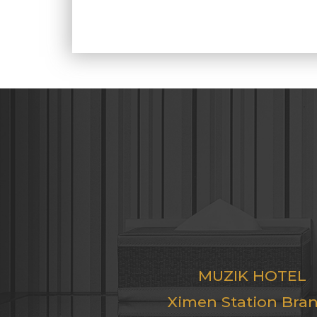
MUZIK HOTEL
Ximen Station Bra