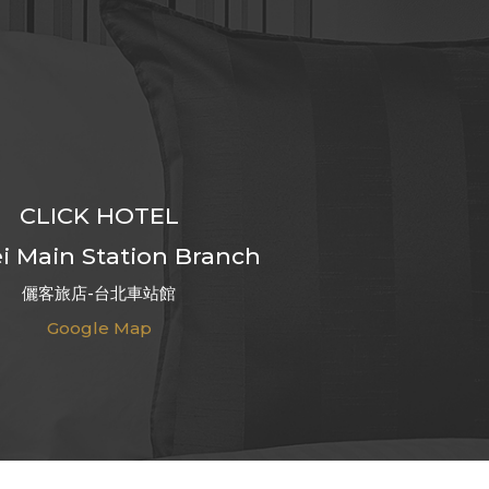
CLICK HOTEL
i Main Station Branch
儷客旅店-台北車站館
Google Map