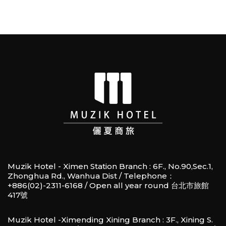
Muzik Hotel - Ximen Station Branch : 6F., No.90,Sec.1,
Zhonghua Rd., Wanhua Dist / Telephone：
+886(02)-2311-6168 / Open all year round 台北市旅館
417號
Muzik Hotel -Ximending Xining Branch : 3F., Xining S.