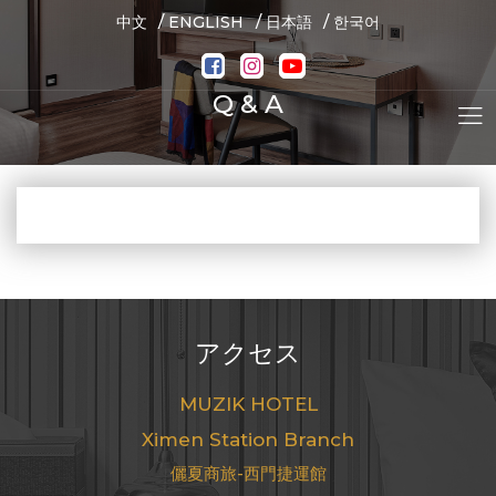
/
/
/
中文
ENGLISH
日本語
한국어
Q & A
アクセス
MUZIK HOTEL
Ximen Station Branch
儷夏商旅-西門捷運館