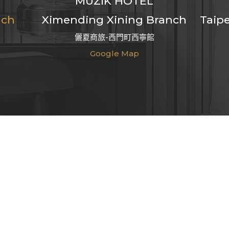
MUZIK HOTEL
nch
Ximending Xining Branch
Taipe
儷夏商旅-西門町西寧館
Google Map