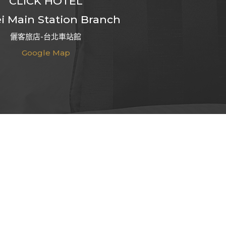
CLICK HOTEL
i Main Station Branch
儷客旅店-台北車站館
Google Map