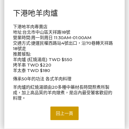
下港吔羊肉爐
下港吔羊肉專賣店
地址:台北市中山區天祥路18號
營業時間:周一到周日 11:30AM-01:00AM
交通方式:捷運民權西路站4號出口，沿70巷轉天祥路
18號走
推薦餐點:
羊肉爐 (紅燒湯底) TWD $550
烤羊串 TWD $220
羊太泰 TWD $180
傳承50年的功法 各式羊肉料理
羊肉爐的紅燒湯頭由20多種中藥材長時間熬煮所製
成，加上高品質的羊肉燉煮，是店內最受饕客歡迎的
料理。
回上一頁